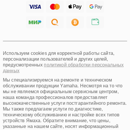
Ижевск
Тольятти
Ярославль
Саратов
Хабаровск
Томск
Тюмень
Иркутск
Самара
Используем cookies для корректной работы сайта,
Омск
персонализации пользователей и других целей,
Красноярск
предусмотренных
политикой обработки персональных
Пермь
данных
Ульяновск
Киров
Мы специализируемся на ремонте и техническом
Архангельск
обслуживании продукции Yamaha. Несмотря на то что
Астрахань
мы не являемся официальным сервисным центром,
наша команда профессионалов предоставляет
Белгород
высококачественные услуги постгарантийного ремонта.
Благовещенск
Мы также предлагаем услуги по диагностике,
Брянск
техническому обслуживанию и настройке всех типов
Владивосток
устройств Ямаха. Обратите внимание, что цены,
Владикавказ
указанные на нашем сайте, носят информационный
Владимир