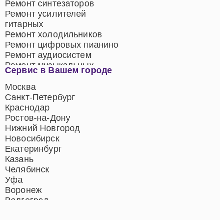
Ремонт синтезаторов
Ремонт усилителей
гитарных
Ремонт холодильников
Ремонт цифровых пианино
Ремонт аудиосистем
Ремонт музыкальных
Сервис в Вашем городе
центров
Ремонт домашних
Москва
кинотеатров
Санкт-Петербург
Ремонт микрофонов
Краснодар
Ремонт акустических
Ростов-на-Дону
систем
Нижний Новгород
Новосибирск
Екатеринбург
Казань
Челябинск
Уфа
Воронеж
Волгоград
Барнаул