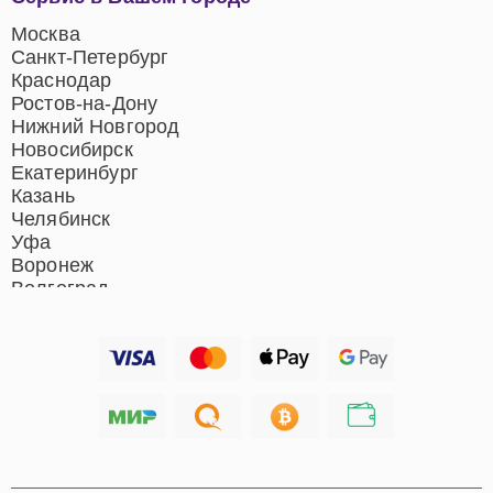
центров
Ремонт домашних
Москва
кинотеатров
Санкт-Петербург
Ремонт микрофонов
Краснодар
Ремонт акустических
Ростов-на-Дону
систем
Нижний Новгород
Новосибирск
Екатеринбург
Казань
Челябинск
Уфа
Воронеж
Волгоград
Барнаул
Ижевск
Тольятти
Ярославль
Саратов
Хабаровск
Томск
Тюмень