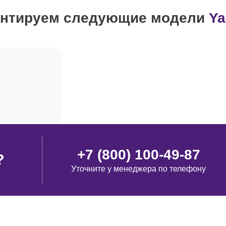
нтируем следующие модели
Y
от 100 минут
от 120 минут
рма
от 90 минут
от 80 минут
+7 (800) 100-49-87
?
Уточните у менеджера по телефону
от 120 минут