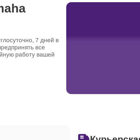
maha
от 110 минут
лы
лосуточно, 7 дней в
предпринять все
ойную работу вашей
Курьерска