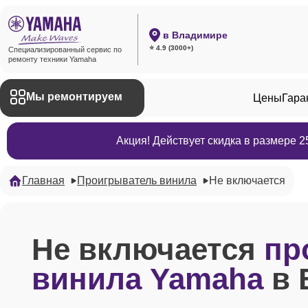
в Владимире
⭐ 4.9 (3000+)
Специализированный сервис по
ремонту техники Yamaha
Мы ремонтируем
Цены
Гара
Акция! Действует скидка в размере 
Главная
Проигрыватель винила
Не включается
Не включается
пр
винила Yamaha
в 