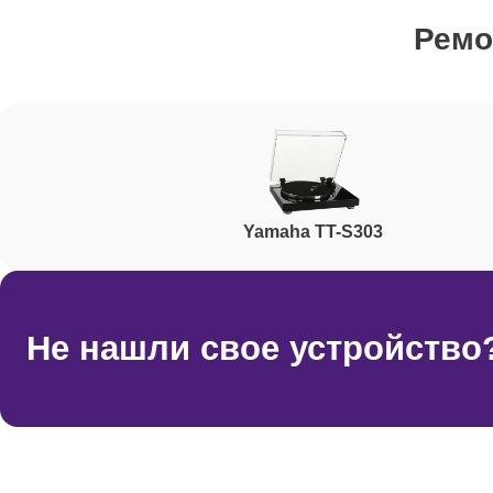
Ремо
Повреждение корпуса или крышки
Не работает автоматическое возвращение тона
Yamaha TT-S303
Проблемы с приводом (ремень, пассик)
Не включается
Не нашли свое устройство
Ремонт однопрограммника