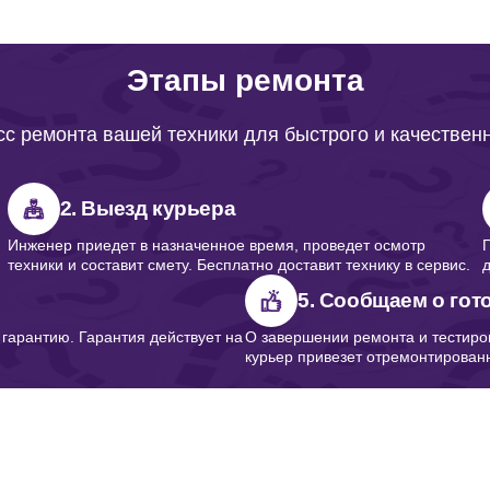
от 80 минут
Этапы ремонта
от 80 минут
с ремонта вашей техники для быстрого и качествен
от 50 минут
2. Выезд курьера
Инженер приедет в назначенное время, проведет осмотр
техники и составит смету. Бесплатно доставит технику в сервис.
от 50 минут
5. Сообщаем о гот
арантию. Гарантия действует на
О завершении ремонта и тестиро
курьер привезет отремонтированн
от 50 минут
от 90 минут