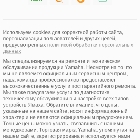
Хабаровск
Томск
Тюмень
Иркутск
Самара
Используем cookies для корректной работы сайта,
Омск
персонализации пользователей и других целей,
Красноярск
предусмотренных
политикой обработки персональных
Пермь
данных
Ульяновск
Киров
Мы специализируемся на ремонте и техническом
Архангельск
обслуживании продукции Yamaha. Несмотря на то что
Астрахань
мы не являемся официальным сервисным центром,
наша команда профессионалов предоставляет
Белгород
высококачественные услуги постгарантийного ремонта.
Благовещенск
Мы также предлагаем услуги по диагностике,
Брянск
техническому обслуживанию и настройке всех типов
Владивосток
устройств Ямаха. Обратите внимание, что цены,
Владикавказ
указанные на нашем сайте, носят информационный
Владимир
характер и не являются официальным предложением.
Волжский
Точные цены можно узнать, связавшись с нашими
Вологда
менеджерами. Торговая марка Yamaha, упомянутая на
Грозный
нашем сайте, зарегистрирована и используется нами
Иваново