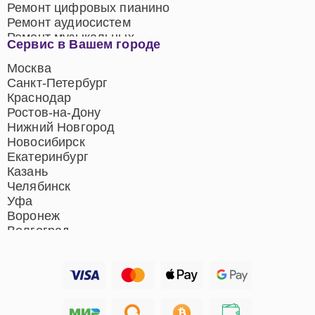
Ремонт цифровых пианино
Ремонт аудиосистем
Ремонт музыкальных
Сервис в Вашем городе
центров
Ремонт домашних
Москва
кинотеатров
Санкт-Петербург
Ремонт микрофонов
Краснодар
Ремонт акустических
Ростов-на-Дону
систем
Нижний Новгород
Новосибирск
Екатеринбург
Казань
Челябинск
Уфа
Воронеж
Волгоград
Барнаул
Ижевск
Тольятти
Ярославль
Саратов