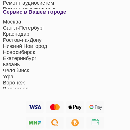
Ремонт аудиосистем
Ремонт музыкальных
Сервис в Вашем городе
центров
Ремонт домашних
Москва
кинотеатров
Санкт-Петербург
Ремонт микрофонов
Краснодар
Ремонт акустических
Ростов-на-Дону
систем
Нижний Новгород
Новосибирск
Екатеринбург
Казань
Челябинск
Уфа
Воронеж
Волгоград
Барнаул
Ижевск
Тольятти
Ярославль
Саратов
Хабаровск