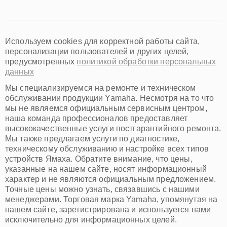
Томск
Тюмень
Иркутск
Самара
Используем cookies для корректной работы сайта,
Омск
персонализации пользователей и других целей,
Красноярск
предусмотренных
политикой обработки персональных
Пермь
данных
Ульяновск
Киров
Мы специализируемся на ремонте и техническом
Архангельск
обслуживании продукции Yamaha. Несмотря на то что
Астрахань
мы не являемся официальным сервисным центром,
наша команда профессионалов предоставляет
Белгород
высококачественные услуги постгарантийного ремонта.
Благовещенск
Мы также предлагаем услуги по диагностике,
Брянск
техническому обслуживанию и настройке всех типов
Владивосток
устройств Ямаха. Обратите внимание, что цены,
Владикавказ
указанные на нашем сайте, носят информационный
Владимир
характер и не являются официальным предложением.
Волжский
Точные цены можно узнать, связавшись с нашими
Вологда
менеджерами. Торговая марка Yamaha, упомянутая на
Грозный
нашем сайте, зарегистрирована и используется нами
Иваново
исключительно для информационных целей.
Йошкар-Ола