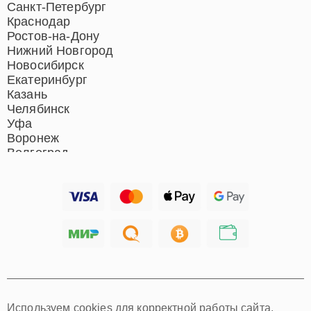
кинотеатров
Санкт-Петербург
Ремонт микрофонов
Краснодар
Ремонт акустических
Ростов-на-Дону
систем
Нижний Новгород
Новосибирск
Екатеринбург
Казань
Челябинск
Уфа
Воронеж
Волгоград
Барнаул
Ижевск
Тольятти
Ярославль
Саратов
Хабаровск
Томск
Тюмень
Иркутск
Самара
Используем cookies для корректной работы сайта,