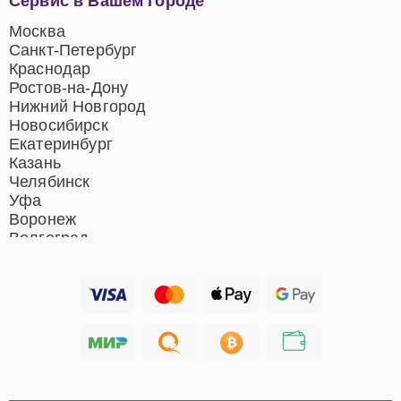
Сервис в Вашем городе
центров
Ремонт домашних
Москва
кинотеатров
Санкт-Петербург
Ремонт микрофонов
Краснодар
Ремонт акустических
Ростов-на-Дону
систем
Нижний Новгород
Новосибирск
Екатеринбург
Казань
Челябинск
Уфа
Воронеж
Волгоград
Барнаул
Ижевск
Тольятти
Ярославль
Саратов
Хабаровск
Томск
Тюмень