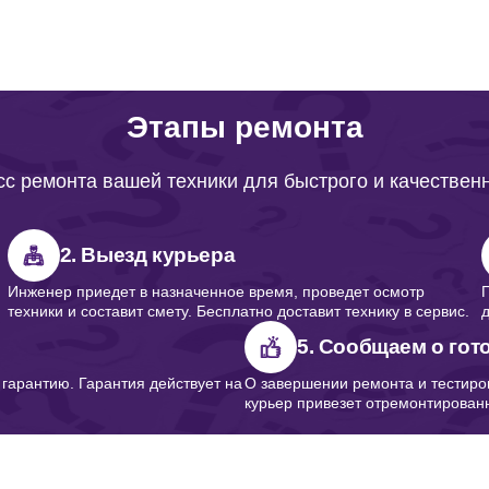
от 50 минут
Этапы ремонта
от 50 минут
с ремонта вашей техники для быстрого и качествен
от 60 минут
2. Выезд курьера
Инженер приедет в назначенное время, проведет осмотр
техники и составит смету. Бесплатно доставит технику в сервис.
от 50 минут
5. Сообщаем о гот
арантию. Гарантия действует на
О завершении ремонта и тестиро
курьер привезет отремонтированн