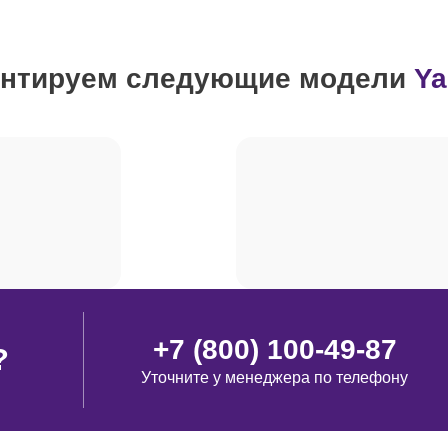
от 120 минут
нтируем следующие модели
Y
от 100 минут
от 60 минут
от 70 минут
от 70 минут
+7 (800) 100-49-87
?
Уточните у менеджера по телефону
от 60 минут