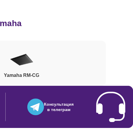
500
amaha
1480
2040
Yamaha RM-CG
390
2390
Консультация
в телеграм
200