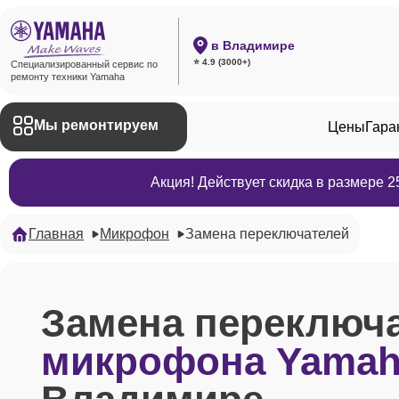
в Владимире
⭐ 4.9 (3000+)
Специализированный сервис по
ремонту техники Yamaha
Мы ремонтируем
Цены
Гара
Акция! Действует скидка в размере 
Главная
Микрофон
Замена переключателей
Замена переключ
микрофона Yama