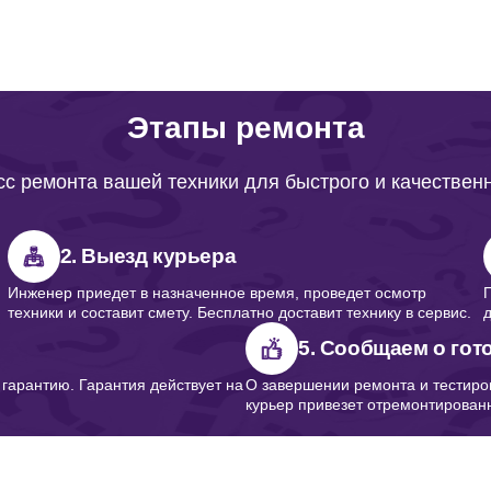
от 80 минут
Этапы ремонта
от 70 минут
с ремонта вашей техники для быстрого и качествен
от 50 минут
2. Выезд курьера
Инженер приедет в назначенное время, проведет осмотр
техники и составит смету. Бесплатно доставит технику в сервис.
от 110 минут
5. Сообщаем о гот
арантию. Гарантия действует на
О завершении ремонта и тестиро
курьер привезет отремонтированн