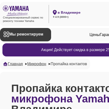
в Владимире
⭐ 4.9 (3000+)
Специализированный сервис по
ремонту техники Yamaha
Мы ремонтируем
Цены
Гара
Акция! Действует скидка в размере 
Главная
Микрофон
Пропайка контактов
Пропайка контакт
микрофона Yama