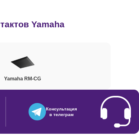
500
нтактов Yamaha
1480
2040
Yamaha RM-CG
390
2390
Консультация
в телеграм
200