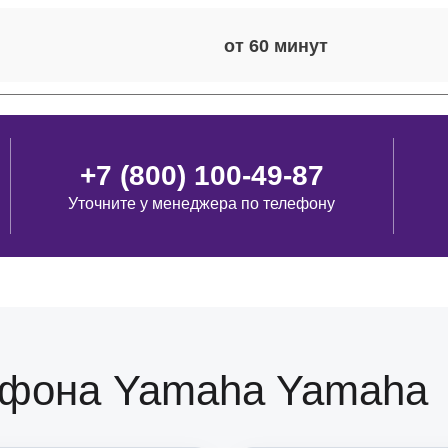
от 60
от 110
+7 (800) 100-49-87
Уточните у менеджера по телефону
от 110
от 50
от 120
офона Yamaha Yamaha