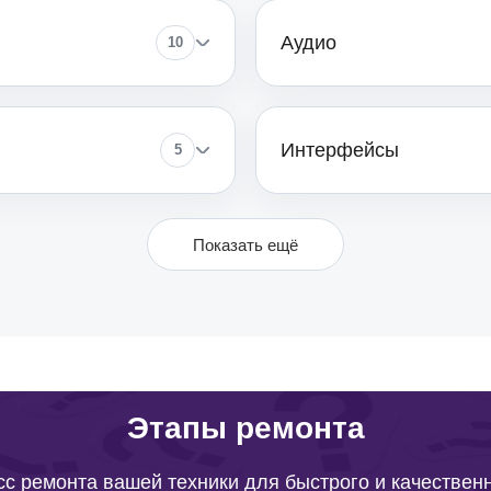
от 100
Аудио
10
от 80
Интерфейсы
5
от 50
Показать ещё
от 60
от 110
Этапы ремонта
от 110
с ремонта вашей техники для быстрого и качествен