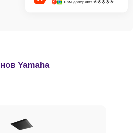
нам доверяют 🌟🌟🌟🌟🌟
нов Yamaha