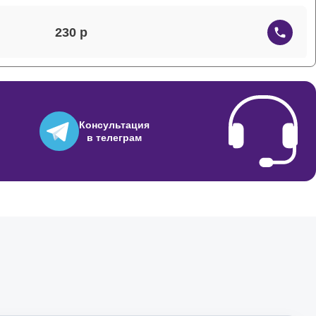
230
800
Консультация
в телеграм
500
1480
2040