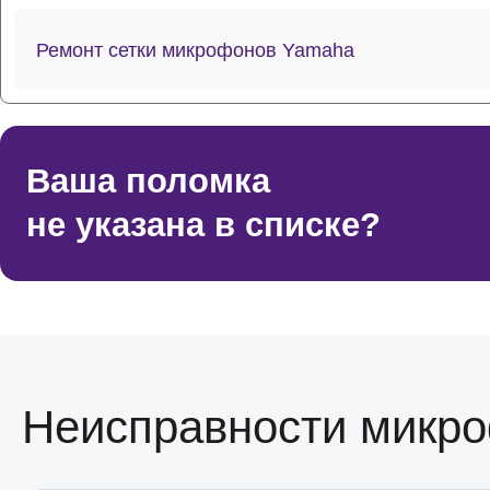
Ремонт сетки микрофонов Yamaha
Ремонт платы управления
микрофонов Yamaha
Ваша поломка
Ремонт/замена разъемов
не указана в списке?
микрофонов Yamaha
Ремонт электроплаты микрофонов
Yamaha
Ремонт после залития микрофонов
Неисправности микр
Yamaha