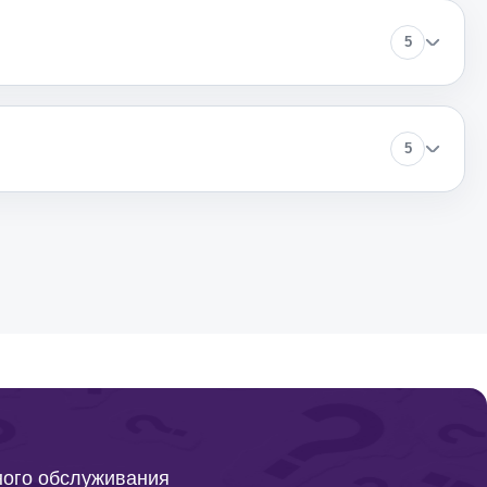
390
5
2390
5
200
200
950
540
ного обслуживания