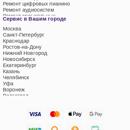
Ремонт цифровых пианино
Ремонт аудиосистем
Ремонт музыкальных
Сервис в Вашем городе
центров
Ремонт домашних
Москва
кинотеатров
Санкт-Петербург
Ремонт микрофонов
Краснодар
Ремонт акустических
Ростов-на-Дону
систем
Нижний Новгород
Новосибирск
Екатеринбург
Казань
Челябинск
Уфа
Воронеж
Волгоград
Барнаул
Ижевск
Тольятти
Ярославль
Саратов