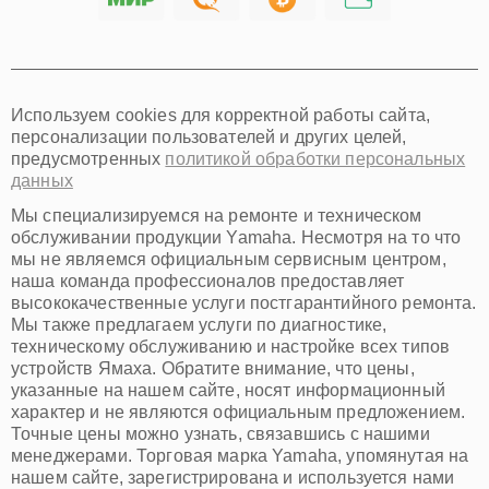
Хабаровск
Томск
Тюмень
Иркутск
Самара
Используем cookies для корректной работы сайта,
Омск
персонализации пользователей и других целей,
Красноярск
предусмотренных
политикой обработки персональных
Пермь
данных
Ульяновск
Киров
Мы специализируемся на ремонте и техническом
Архангельск
обслуживании продукции Yamaha. Несмотря на то что
Астрахань
мы не являемся официальным сервисным центром,
наша команда профессионалов предоставляет
Белгород
высококачественные услуги постгарантийного ремонта.
Благовещенск
Мы также предлагаем услуги по диагностике,
Брянск
техническому обслуживанию и настройке всех типов
Владивосток
устройств Ямаха. Обратите внимание, что цены,
Владикавказ
указанные на нашем сайте, носят информационный
Владимир
характер и не являются официальным предложением.
Волжский
Точные цены можно узнать, связавшись с нашими
Вологда
менеджерами. Торговая марка Yamaha, упомянутая на
Грозный
нашем сайте, зарегистрирована и используется нами