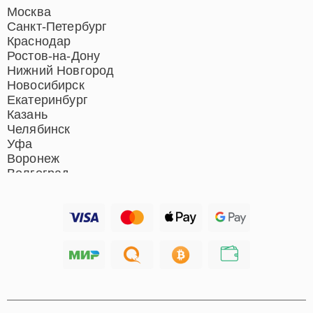
Ремонт домашних
Москва
кинотеатров
Санкт-Петербург
Ремонт микрофонов
Краснодар
Ремонт акустических
Ростов-на-Дону
систем
Нижний Новгород
Новосибирск
Екатеринбург
Казань
Челябинск
Уфа
Воронеж
Волгоград
Барнаул
Ижевск
Тольятти
Ярославль
Саратов
Хабаровск
Томск
Тюмень
Иркутск