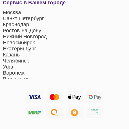
Сервис в Вашем городе
центров
Ремонт домашних
Москва
кинотеатров
Санкт-Петербург
Ремонт микрофонов
Краснодар
Ремонт акустических
Ростов-на-Дону
систем
Нижний Новгород
Новосибирск
Екатеринбург
Казань
Челябинск
Уфа
Воронеж
Волгоград
Барнаул
Ижевск
Тольятти
Ярославль
Саратов
Хабаровск
Томск
Тюмень