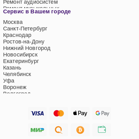
Ремонт аудиосистем
Ремонт музыкальных
Сервис в Вашем городе
центров
Ремонт домашних
Москва
кинотеатров
Санкт-Петербург
Ремонт микрофонов
Краснодар
Ремонт акустических
Ростов-на-Дону
систем
Нижний Новгород
Новосибирск
Екатеринбург
Казань
Челябинск
Уфа
Воронеж
Волгоград
Барнаул
Ижевск
Тольятти
Ярославль
Саратов
Хабаровск