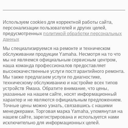
Томск
Тюмень
Иркутск
Самара
Используем cookies для корректной работы сайта,
Омск
персонализации пользователей и других целей,
Красноярск
предусмотренных
политикой обработки персональных
Пермь
данных
Ульяновск
Киров
Мы специализируемся на ремонте и техническом
Архангельск
обслуживании продукции Yamaha. Несмотря на то что
Астрахань
мы не являемся официальным сервисным центром,
наша команда профессионалов предоставляет
Белгород
высококачественные услуги постгарантийного ремонта.
Благовещенск
Мы также предлагаем услуги по диагностике,
Брянск
техническому обслуживанию и настройке всех типов
Владивосток
устройств Ямаха. Обратите внимание, что цены,
Владикавказ
указанные на нашем сайте, носят информационный
Владимир
характер и не являются официальным предложением.
Волжский
Точные цены можно узнать, связавшись с нашими
Вологда
менеджерами. Торговая марка Yamaha, упомянутая на
Грозный
нашем сайте, зарегистрирована и используется нами
Иваново
исключительно для информационных целей.
Йошкар-Ола