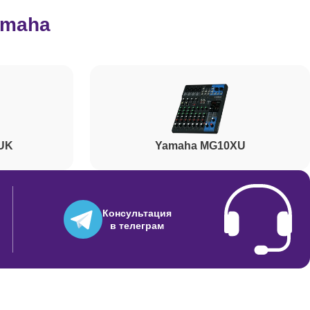
amaha
600
500
UK
Yamaha MG10XU
700
8800
Консультация
в телеграм