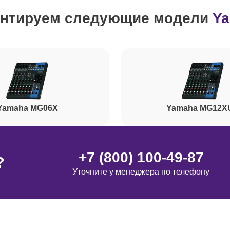
нтируем следующие модели
Y
от 70 минут
от 80 минут
от 110 минут
Yamaha MG06X
Yamaha MG12X
нопок)
от 50 минут
+7 (800) 100-49-87
?
Уточните у менеджера по телефону