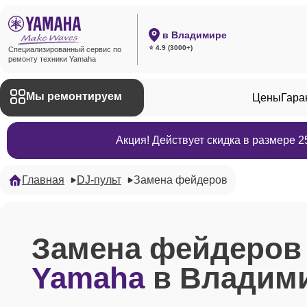
в Владимире
⭐ 4.9 (3000+)
Специализированный сервис по
ремонту техники Yamaha
Мы ремонтируем
Цены
Гара
Акция! Действует скидка в размере 
Главная
DJ-пульт
Замена фейдеров
Замена фейдеро
Yamaha
в Владим