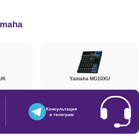
700
amaha
600
500
UK
Yamaha MG10XU
700
8800
Консультация
в телеграм