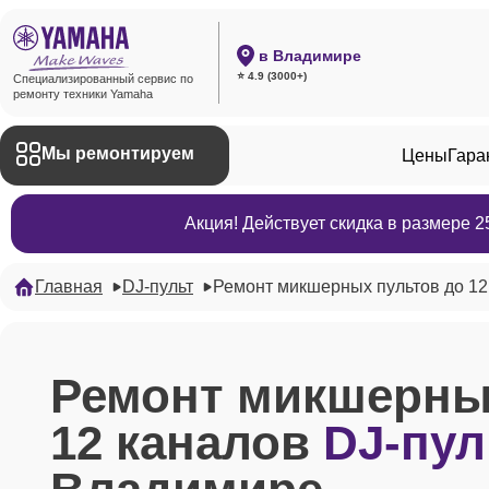
в Владимире
⭐ 4.9 (3000+)
Специализированный сервис по
ремонту техники Yamaha
Мы ремонтируем
Цены
Гара
Акция! Действует скидка в размере 
Главная
DJ-пульт
Ремонт микшерных пультов до 12
Ремонт микшерны
12 каналов
DJ-пул