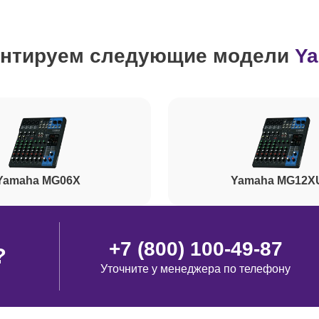
от 90 минут
нтируем следующие модели
Y
от 120 минут
от 60 минут
от 50 минут
Yamaha MG06X
Yamaha MG12X
нопок)
от 80 минут
+7 (800) 100-49-87
?
Уточните у менеджера по телефону