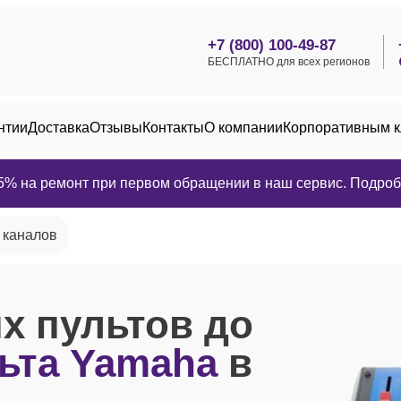
+7 (800) 100-49-87
БЕСПЛАТНО для всех регионов
нтии
Доставка
Отзывы
Контакты
О компании
Корпоративным 
25% на ремонт при первом обращении в наш сервис. Подробн
 каналов
х пультов до
ьта Yamaha
в