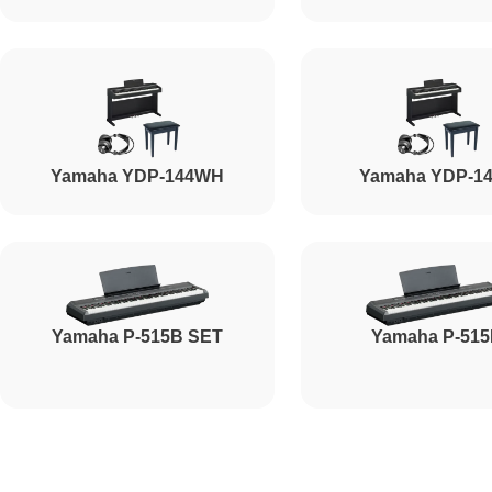
Ремонт корпусных элементов
Восстановление после попадания влаги
Yamaha YDP-144WH
Yamaha YDP-1
Прошивка (Обновление ПО)
Ремонт стоковых потенциометров
Yamaha P-515B SET
Yamaha P-51