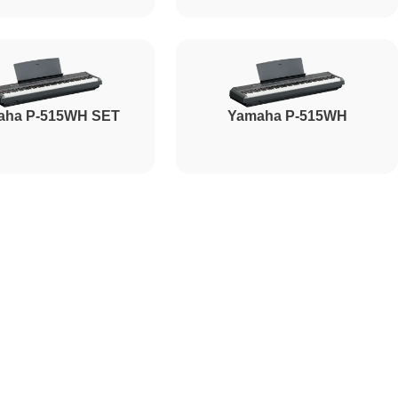
2000
aha P-515WH SET
Yamaha P-515WH
1800
1200
2500