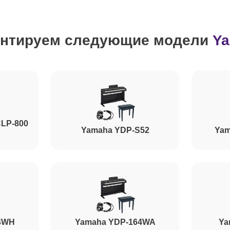
от 80 минут
нтируем следующие модели
Y
от 100 минут
от 110 минут
CLP-800
от 60 минут
Yamaha YDP-S52
Yam
от 90 минут
от 80 минут
4WH
Yamaha YDP-164WA
Ya