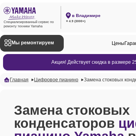
в Владимире
⭐ 4.9 (3000+)
Специализированный сервис по
ремонту техники Yamaha
Мы ремонтируем
Цены
Гара
Акция! Действует скидка в размере 
Главная
Цифровое пианино
Замена стоковых конд
Замена стоковых
конденсаторов
ци