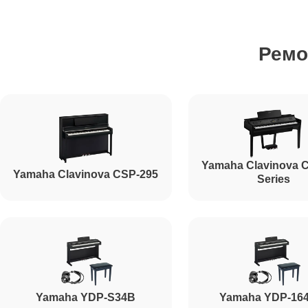
Ремонт стоковых аудиовходов-выходов
Ремо
Чистка клавиатуры
Ремонт механизма клавиш
Yamaha Clavinova 
Yamaha Clavinova CSP-295
Ремонт клавиш
Series
Ремонт клавиш и уплотнителей
Чистка и профилактика внутрикорпусная
Yamaha YDP-S34B
Yamaha YDP-16