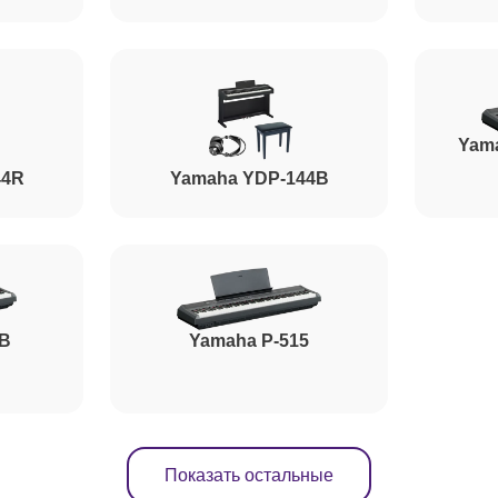
от 60 минут
от 100 минут
Yam
44R
Yamaha YDP-144B
от 60 минут
от 120 минут
5B
Yamaha P-515
Показать остальные