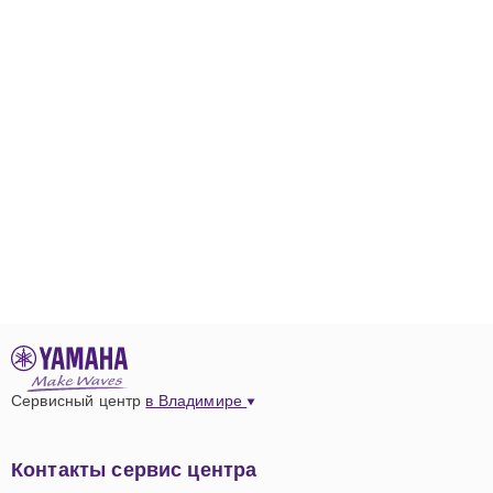
гарантии на выполненные работы и используемые
запчасти.
Для удобства клиентов возможен выезд мастера на
дом или в музыкальную студию. Для записи на ремонт
или консультации достаточно связаться с нами по
номеру телефона +7 (800) 100-49-87. Гибкий график
работы и индивидуальный подход к каждому заказу –
приоритеты нашего сервиса.
Преимущества обращения в нашу
компанию
Использование оригинальных комплектующих и
Сервисный центр
современного оборудования.
в Владимире
Гарантия на все виды работ и запчасти.
Быстрое и точное устранение неисправностей.
Контакты сервис центра
Опытные специалисты с глубокими знаниями в