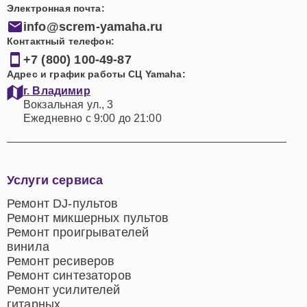
Электронная почта:
области ремонта цифровых пианино.
info@screm-yamaha.ru
Удобное расположение сервисного центра и
Контактный телефон:
возможность вызова мастера на дом.
+7 (800) 100-49-87
Воспользовавшись услугами нашей компании для
Адрес и график работы СЦ Yamaha:
ремонта цифровых пианино Yamaha в Владимире,
г. Владимир
Вокзальная ул., 3
каждый клиент может быть уверен в том, что его
Ежедневно с 9:00 до 21:00
инструмент обретет новую жизнь. Мы вкладываем
мастерство и профессионализм в восстановление
каждой клавиши и каждого звука, чтобы музыка снова
радовала слух.
Услуги сервиса
Ремонт DJ-пультов
Доверьте ремонт цифровых пианино Yamaha
Ремонт микшерных пультов
профессионалам - свяжитесь с нами и убедитесь в
Ремонт проигрывателей
качестве наших услуг. Наш адрес в Владимире:
винила
Вокзальная ул., 3, и мы всегда рады помочь в
Ремонт ресиверов
восстановлении вашего музыкального инструмента.
Ремонт синтезаторов
Ремонт усилителей
гитарных