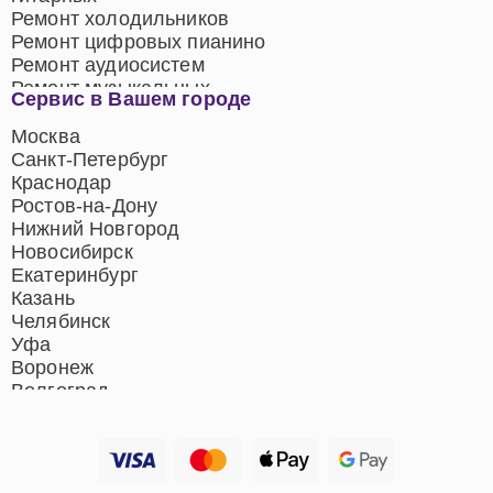
Ремонт холодильников
Ремонт цифровых пианино
Ремонт аудиосистем
Ремонт музыкальных
Сервис в Вашем городе
центров
Ремонт домашних
Москва
кинотеатров
Санкт-Петербург
Ремонт микрофонов
Краснодар
Ремонт акустических
Ростов-на-Дону
систем
Нижний Новгород
Новосибирск
Екатеринбург
Казань
Челябинск
Уфа
Воронеж
Волгоград
Барнаул
Ижевск
Тольятти
Ярославль