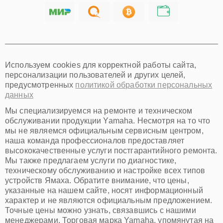
Саратов
Хабаровск
Томск
Тюмень
Иркутск
Самара
Используем cookies для корректной работы сайта,
Омск
персонализации пользователей и других целей,
Красноярск
предусмотренных
политикой обработки персональных
Пермь
данных
Ульяновск
Киров
Мы специализируемся на ремонте и техническом
Архангельск
обслуживании продукции Yamaha. Несмотря на то что
Астрахань
мы не являемся официальным сервисным центром,
наша команда профессионалов предоставляет
Белгород
высококачественные услуги постгарантийного ремонта.
Благовещенск
Мы также предлагаем услуги по диагностике,
Брянск
техническому обслуживанию и настройке всех типов
Владивосток
устройств Ямаха. Обратите внимание, что цены,
Владикавказ
указанные на нашем сайте, носят информационный
Владимир
характер и не являются официальным предложением.
Волжский
Точные цены можно узнать, связавшись с нашими
Вологда
менеджерами. Торговая марка Yamaha, упомянутая на