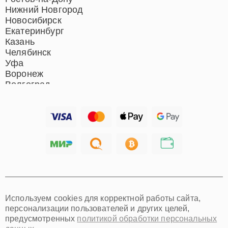
систем
Нижний Новгород
Новосибирск
Екатеринбург
Казань
Челябинск
Уфа
Воронеж
Волгоград
Барнаул
Ижевск
Тольятти
Ярославль
Саратов
Хабаровск
Томск
Тюмень
Иркутск
Самара
Используем cookies для корректной работы сайта,
Омск
персонализации пользователей и других целей,
Красноярск
предусмотренных
политикой обработки персональных
Пермь