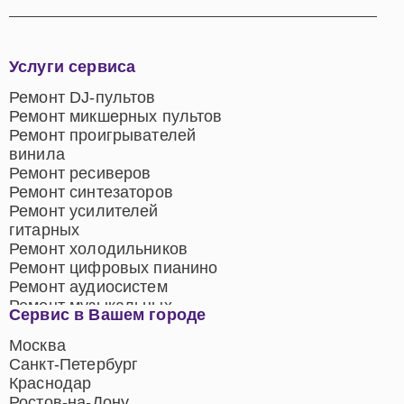
Услуги сервиса
Ремонт DJ-пультов
Ремонт микшерных пультов
Ремонт проигрывателей
винила
Ремонт ресиверов
Ремонт синтезаторов
Ремонт усилителей
гитарных
Ремонт холодильников
Ремонт цифровых пианино
Ремонт аудиосистем
Ремонт музыкальных
Сервис в Вашем городе
центров
Ремонт домашних
Москва
кинотеатров
Санкт-Петербург
Ремонт микрофонов
Краснодар
Ремонт акустических
Ростов-на-Дону