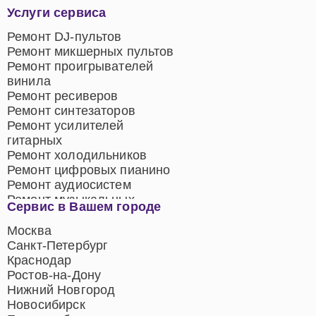
Услуги сервиса
Ремонт DJ-пультов
Ремонт микшерных пультов
Ремонт проигрывателей
винила
Ремонт ресиверов
Ремонт синтезаторов
Ремонт усилителей
гитарных
Ремонт холодильников
Ремонт цифровых пианино
Ремонт аудиосистем
Ремонт музыкальных
Сервис в Вашем городе
центров
Ремонт домашних
Москва
кинотеатров
Санкт-Петербург
Ремонт микрофонов
Краснодар
Ремонт акустических
Ростов-на-Дону
систем
Нижний Новгород
Новосибирск