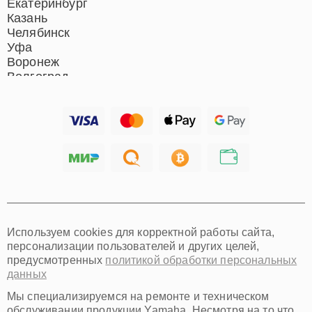
Екатеринбург
Казань
Челябинск
Уфа
Воронеж
Волгоград
Барнаул
Ижевск
Тольятти
Ярославль
Саратов
Хабаровск
Томск
Тюмень
Иркутск
Самара
Используем cookies для корректной работы сайта,
Омск
персонализации пользователей и других целей,
Красноярск
предусмотренных
политикой обработки персональных
Пермь
данных
Ульяновск
Киров
Мы специализируемся на ремонте и техническом
Архангельск
обслуживании продукции Yamaha. Несмотря на то что