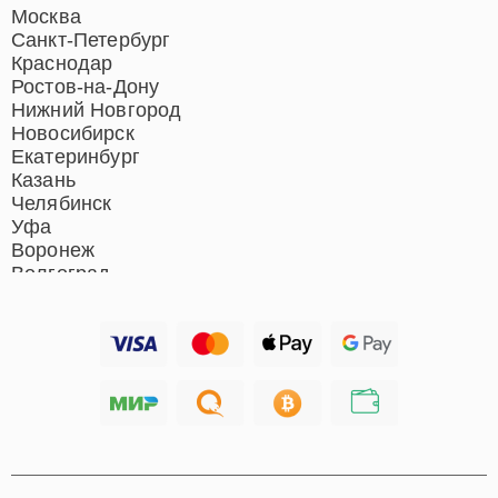
Ремонт домашних
Москва
кинотеатров
Санкт-Петербург
Ремонт микрофонов
Краснодар
Ремонт акустических
Ростов-на-Дону
систем
Нижний Новгород
Новосибирск
Екатеринбург
Казань
Челябинск
Уфа
Воронеж
Волгоград
Барнаул
Ижевск
Тольятти
Ярославль
Саратов
Хабаровск
Томск
Тюмень
Иркутск